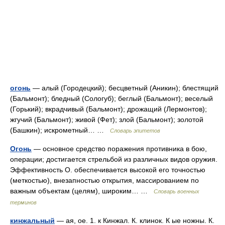
огонь
— алый (Городецкий); бесцветный (Аникин); блестящий
(Бальмонт); бледный (Сологуб); беглый (Бальмонт); веселый
(Горький); вкрадчивый (Бальмонт); дрожащий (Лермонтов);
жгучий (Бальмонт); живой (Фет); злой (Бальмонт); золотой
(Башкин); искрометный… …
Словарь эпитетов
Огонь
— основное средство поражения противника в бою,
операции; достигается стрельбой из различных видов оружия.
Эффективность О. обеспечивается высокой его точностью
(меткостью), внезапностью открытия, массированием по
важным объектам (целям), широким… …
Словарь военных
терминов
кинжальный
— ая, ое. 1. к Кинжал. К. клинок. К ые ножны. К.