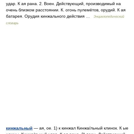
удар. К ая рана. 2. Воен. Действующий, производимый на
очень близком расстоянии. К. огонь пулемётов, орудий. К ая
батарея. Орудия кинжального действия …
Энциклопедический
словарь
кинжальный
— ая, ое. 1) к кинжал Кинжа/льный клинок. К ые