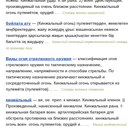
ножны. Кинжа/льный удар. К ая рана. 2) воен. Действующий,
производимый на очень близком расстоянии. Кинжа/льный
огонь пулемётов, орудий …
Словарь многих выражений
бойлата ату
— (Кинжальный огонь) пулеметтерден, жекелеген
зеңбіректерден, жаяу әскердің ұрыс машинасынан немесе
танктерден қарсыласқа жақын қашықтықтан кенеттен бір
бағытта оқ жаудыру …
Казахский толковый терминологический словарь
по военному делу
Виды огня стрелкового оружия
— классификация огня
стрелкового оружия по тактическому назначению,
направлению, напряжённости и способам стрельбы. По
тактическому назначению различают кинжальный и
сосредоточенный огонь. Кинжальный огонь открывается из
пулемёта (пулемётов)… …
Словарь военных терминов
кинжа́льный
— ая, ое. прил. к кинжал. Кинжальный клинок. ||
Произведенный, нанесенный кинжалом. Кинжальная рана. ◊
кинжальная батарея воен. артиллерийская батарея для
обстрела противника на близких расстояниях. кинжальный
огонь воен. огонь пулеметов, орудий и… …
Малый академический